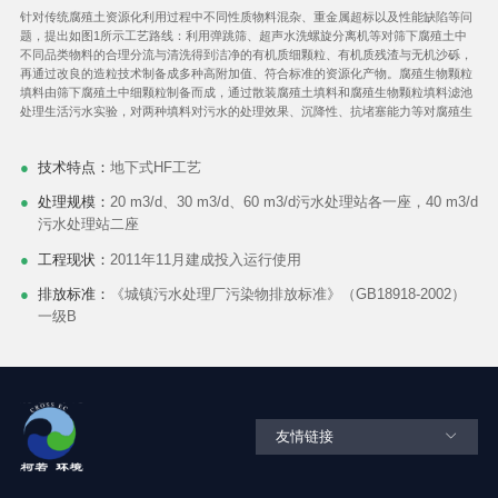
针对传统腐殖土资源化利用过程中不同性质物料混杂、重金属超标以及性能缺陷等问
题，提出如图1所示工艺路线：利用弹跳筛、超声水洗螺旋分离机等对筛下腐殖土中
不同品类物料的合理分流与清洗得到洁净的有机质细颗粒、有机质残渣与无机沙砾，
再通过改良的造粒技术制备成多种高附加值、符合标准的资源化产物。腐殖生物颗粒
填料由筛下腐殖土中细颗粒制备而成，通过散装腐殖土填料和腐殖生物颗粒填料滤池
处理生活污水实验，对两种填料对污水的处理效果、沉降性、抗堵塞能力等对腐殖生
技术特点：
地下式HF工艺
处理规模：
20 m3/d、30 m3/d、60 m3/d污水处理站各一座，40 m3/d
污水处理站二座
工程现状：
2011年11月建成投入运行使用
排放标准：
《城镇污水处理厂污染物排放标准》（GB18918-2002）
一级B
友情链接