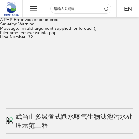
EN
A PHP Error was encountered
Severity: Warning
Message: Invalid argument supplied for foreach()
Filename: case/caseinfo.php
Line Number: 32
武当山多级管式跌水曝气生物滤池污水处
理示范工程