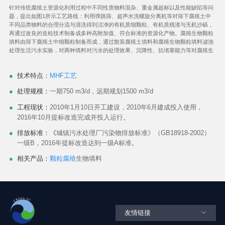
针对传统腐殖土资源化利用过程中不同性质物料混杂、重金属超标以及性能缺陷等问
题，提出如图1所示工艺路线：利用弹跳筛、超声水洗螺旋分离机等对筛下腐殖土中
不同品类物料的合理分流与清洗得到洁净的有机质细颗粒、有机质残渣与无机沙砾，
再通过改良的造粒技术制备成多种高附加值、符合标准的资源化产物。腐殖生物颗粒
填料由筛下腐殖土中细颗粒制备而成，通过散装腐殖土填料和腐殖生物颗粒填料滤池
处理生活污水实验，对两种填料对污水的处理效果、沉降性、抗堵塞能力等对腐殖生
技术特点：
MHF工艺
处理规模：
一期750 m3/d，远期规划1500 m3/d
工程现状：
2010年1月10日开工建设，2010年6月建成投入使用，
2016年10月提标改造完成并投入运行。
排放标准：《
城镇污水处理厂污染物排放标准》（GB18918-2002）
一级B，2016年提标改造达到一级A标准。
相关产品：
颗粒
腐殖
生物填料
友情链接