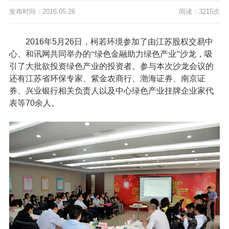
发布时间：2016.05.26
阅读：3215次
2016
年
5
月
26
日，柯若环境参加了由江苏股权交易中
心、和讯网共同举办的“绿色金融助力绿色产业”沙龙，吸
引了大批欲投资绿色产业的投资者。参与本次沙龙会议的
还有江苏省环保专家、紫金农商行、渤海证券、南京证
券、兴业银行相关负责人以及中心绿色产业挂牌企业家代
表等
70
余人。