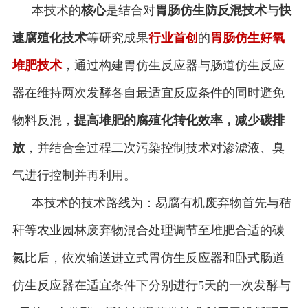
本技术的
核心
是结合对
胃肠仿生防反混技术
与
快
速腐殖化技术
等研究成果
行业首创
的
胃肠仿生好氧
堆肥
技术
，通过构建胃仿生反应器与肠道仿生反应
器在维持两次发酵各自最适宜反应条件的同时避免
物料反混，
提高堆肥的腐殖化转化效率，减少碳排
放
，并结合全过程二次污染控制技术对渗滤液、臭
气进行控制并再利用。
本技术的技术路线为：易腐有机废弃物首先与秸
秆等农业园林废弃物混合处理调节至堆肥合适的碳
氮比后，依次输送进立式胃仿生反应器和卧式肠道
仿生反应器在适宜条件下分别进行5天的一次发酵与