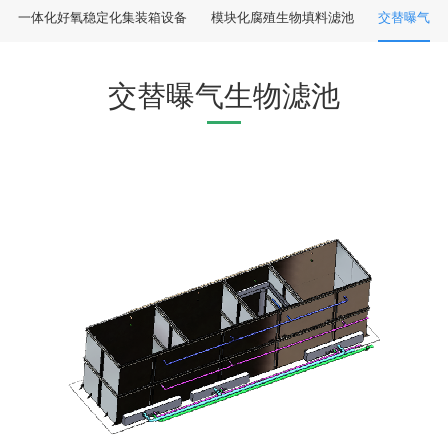
一体化好氧稳定化集装箱设备
模块化腐殖生物填料滤池
交替曝气生
交替曝气生物滤池