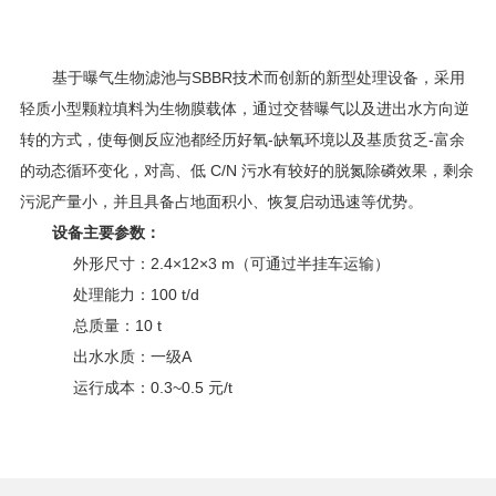
基于曝气生物滤池与SBBR技术而创新的新型处理设备，采用
轻质小型颗粒填料为生物膜载体，通过交替曝气以及进出水方向逆
转的方式，使每侧反应池都经历好氧-缺氧环境以及基质贫乏-富余
的动态循环变化，对高、低 C/N 污水有较好的脱氮除磷效果，剩余
污泥产量小，并且具备占地面积小、恢复启动迅速等优势。
设备主要参数：
外形尺寸：2.4×12×3 m（可通过半挂车运输）
处理能力：100 t/d
总质量：10 t
出水水质：一级A
运行成本：0.3~0.5 元/t