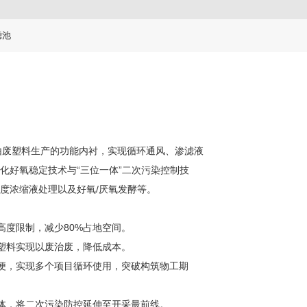
滤池
由废塑料生产的功能内衬，实现
循环通风、渗滤液
化好氧稳定技术与“三位一体”二次污染控制技
度浓缩液处理以及好氧/厌氧发酵等。
高度限制，减少80%占地空间。
塑料实现以废治废，降低成本。
便，实现多个项目循环使用，
突破构筑物工期
体，将二次污染防控延伸至开采
最前线。