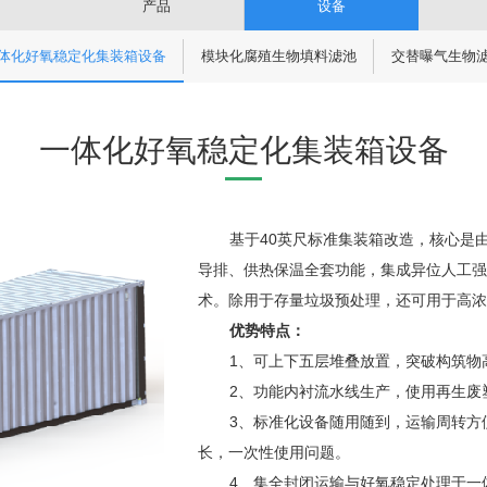
产品
设备
体化好氧稳定化集装箱设备
模块化腐殖生物填料滤池
交替曝气生物
一体化好氧稳定化集装箱设备
基于40英尺标准集装箱改造，核心是
导排、供热保温全套功能，
集成
异位人工强
术。除用于存量垃圾预处理，还可用于
高浓
优势特点：
1、可上下五层堆叠放置，突破构筑物
2、功能内衬流水线生产，使用再生废
3、标准化设备随用随到，运输周转方
长，一次性使用问题。
4、集全封闭运输与好氧稳定处理于一